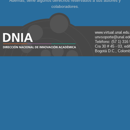
Además, tiene algunos derechos reservados a sus autores y
colaboradores.
www.virtual.unal.edu
unvsoporte@unal.ed
Teléfono: (57 1) 316
Cra 30 # 45 - 03, edi
Bogotá D.C., Colomb