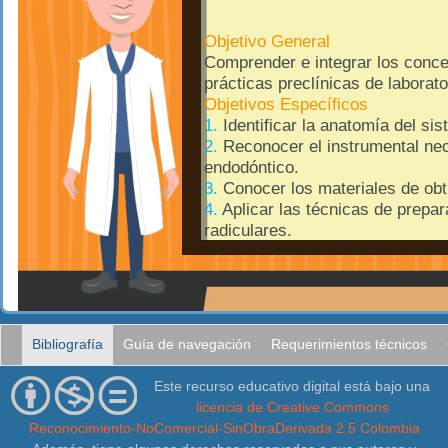
Objetivo General
Comprender e integrar los concep
prácticas preclínicas de laborato
Objetivos Específicos
1.
Identificar la anatomía del si
2.
Reconocer el instrumental nece
endodóntico.
3.
Conocer los materiales de obt
4.
Aplicar las técnicas de prepa
radiculares.
Bibliografía
Guía de navegación
Requerimientos técnicos
Este recurso educativo digital está bajo una
licencia de Creative Commons
Reconocimiento-NoComercial-SinObraDerivada 2.5 Colombia