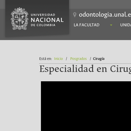
odontologia.unal.
LA FACULTAD
UNID
Está en:
Inicio
/
Posgrados
/
Cirugía
Especialidad en Ciru