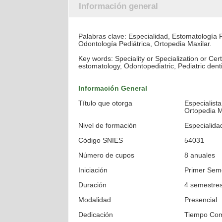
Información general
Palabras clave: Especialidad, Estomatología P
Odontología Pediátrica, Ortopedia Maxilar.
Key words: Speciality or Specialization or Cert
estomatology, Odontopediatric, Pediatric denti
Información General
Título que otorga
Especialist
Ortopedia M
Nivel de formación
Especialida
Código SNIES
54031
Número de cupos
8 anuales
Iniciación
Primer Sem
Duración
4 semestre
Modalidad
Presencial
Dedicación
Tiempo Com