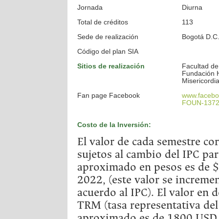
Jornada
Diurna
Total de créditos
113
Sede de realización
Bogotá D.C
Código del plan SIA
Sitios de realización
Facultad de
Fundación H
Misericordi
Fan page Facebook
www.faceboo
FOUN-1372
Costo de la Inversión:
El valor de cada semestre c
sujetos al cambio del IPC par
aproximado en pesos es de $
2022, (este valor se increme
acuerdo al IPC). El valor en 
TRM (tasa representativa del
aproximado es de 1800 USD